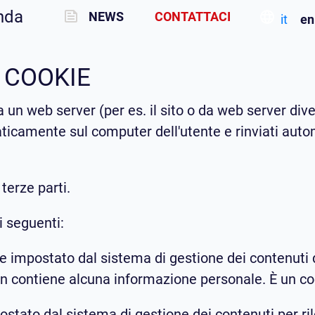
nda
NEWS
CONTATTACI
it
en
 COOKIE
 un web server (per es. il sito o da web server diver
ticamente sul computer dell'utente e rinviati aut
 terze parti.
i seguenti:
mpostato dal sistema di gestione dei contenuti del 
on contiene alcuna informazione personale. È un co
stato dal sistema di gestione dei contenuti per ril